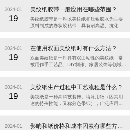
美纹纸胶带一般应用在哪些范围？
2024-01
19
​美纹纸胶带是一种以美纹纸和压敏胶水为主要
原料制成的卷状胶粘带，具有耐高温、抗化学
溶剂佳、高粘着力、柔软服贴和再撕不留残胶
等特性。美纹纸胶带一般应用在以下范围：​1、
办公用品：美纹纸胶带是一种非常常用的办公
在使用双面美纹纸时有什么方法？
2024-01
用品，它具有撕裂性好、粘合力强、拼接坚固
19
​双面美纹纸是一种具有双面粘性的美纹纸，常
的特点，可以用来装订文件、保护文件、绑扎
被用作手工艺品、DIY制作、家居装饰等领域的
纸张，或者用于
粘贴材料。这种美纹纸一面是光滑的，另一面
则具有粘性，可以方便地粘贴在各种材料上，
如纸张、布料、塑料等。在使用双面美纹纸
美纹纸生产过程中工艺流程是什么？
2024-01
时，可以按照以下步骤进行：​1、确保被粘贴的
19
​美纹纸是一种高科技装饰、喷涂用纸（因其用
表面干净、干燥、平整。2、选择合适的双面美
途的特殊性能，又称分色带纸），广泛应用于
纹纸型号和
室内装饰、家用电器的喷漆及高档豪华轿车的
喷涂。美纹纸的生产工艺流程主要包括以下步
骤：​添加原料：首先需要添加制造美纹纸所需
影响和纸价格和成本因素有哪些方面？
2024-01