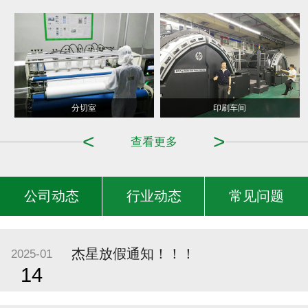
造纸车间
分切室
印刷车间
<
>
查看更多
公司动态
行业动态
常见问题
杰星放假通知！！！
2025-01
14