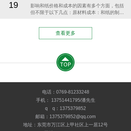
的原料，如丙烯酸等。乳化：将原料加入乳化
19
​影响和纸价格和成本的因素有多个方面，包括
罐进行乳化。反应釜加热：将乳化后的原料放
但不限于以下几点：原材料成本：和纸的制作
入反应釜进行加热
需要使用特定的纤维原料，如竹纤维、麻纤维
等。原材料的价格波动会直接影响到纸的成本
和售价。​生产工艺与技术：和纸的生产工艺相
查看更多
对独特，传统的和纸制作工艺可能需要更多的
人工和时间成本。同时，现代化的生产工艺和
技术引入也会对成
电话：
0769-81233248
手机：
13751441795
/潘先生
q q：1375379852
邮箱：1375379852@qq.com
地址：东莞市万江区上甲社区上一居12号