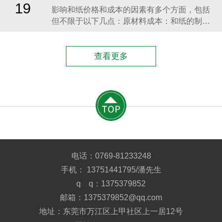
的原料，如丙烯酸等。乳化：将原料加入乳化
19
​影响和纸价格和成本的因素有多个方面，包括
罐进行乳化。反应釜加热：将乳化后的原料放
但不限于以下几点：原材料成本：和纸的制作
入反应釜进行加热
需要使用特定的纤维原料，如竹纤维、麻纤维
等。原材料的价格波动会直接影响到纸的成本
和售价。​生产工艺与技术：和纸的生产工艺相
查看更多
对独特，传统的和纸制作工艺可能需要更多的
人工和时间成本。同时，现代化的生产工艺和
技术引入也会对成
电话：
0769-81233248
手机：
13751441795
/潘先生
q q：1375379852
邮箱：1375379852@qq.com
地址：东莞市万江区上甲社区上一居12号