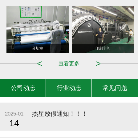
造纸车间
分切室
印刷车间
<
>
查看更多
公司动态
行业动态
常见问题
杰星放假通知！！！
2025-01
14