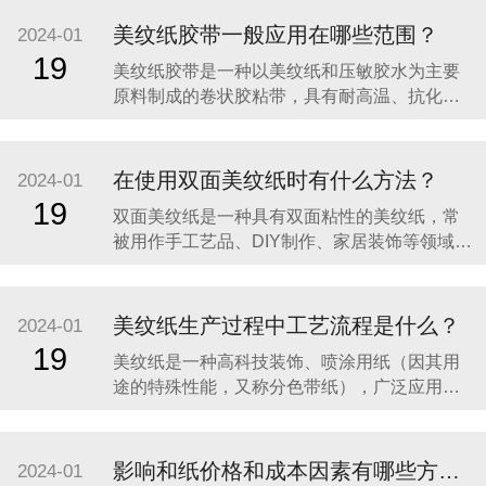
美纹纸胶带一般应用在哪些范围？
2024-01
19
​美纹纸胶带是一种以美纹纸和压敏胶水为主要
原料制成的卷状胶粘带，具有耐高温、抗化学
溶剂佳、高粘着力、柔软服贴和再撕不留残胶
等特性。美纹纸胶带一般应用在以下范围：​1、
办公用品：美纹纸胶带是一种非常常用的办公
在使用双面美纹纸时有什么方法？
2024-01
用品，它具有撕裂性好、粘合力强、拼接坚固
19
​双面美纹纸是一种具有双面粘性的美纹纸，常
的特点，可以用来装订文件、保护文件、绑扎
被用作手工艺品、DIY制作、家居装饰等领域的
纸张，或者用于
粘贴材料。这种美纹纸一面是光滑的，另一面
则具有粘性，可以方便地粘贴在各种材料上，
如纸张、布料、塑料等。在使用双面美纹纸
美纹纸生产过程中工艺流程是什么？
2024-01
时，可以按照以下步骤进行：​1、确保被粘贴的
19
​美纹纸是一种高科技装饰、喷涂用纸（因其用
表面干净、干燥、平整。2、选择合适的双面美
途的特殊性能，又称分色带纸），广泛应用于
纹纸型号和
室内装饰、家用电器的喷漆及高档豪华轿车的
喷涂。美纹纸的生产工艺流程主要包括以下步
骤：​添加原料：首先需要添加制造美纹纸所需
影响和纸价格和成本因素有哪些方面？
2024-01