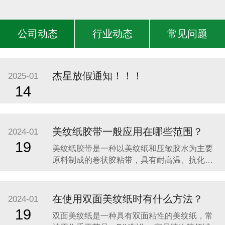
公司动态
行业动态
常见问题
杰星放假通知！！！
2025-01
14
美纹纸胶带一般应用在哪些范围？
2024-01
19
​美纹纸胶带是一种以美纹纸和压敏胶水为主要
原料制成的卷状胶粘带，具有耐高温、抗化学
溶剂佳、高粘着力、柔软服贴和再撕不留残胶
等特性。美纹纸胶带一般应用在以下范围：​1、
办公用品：美纹纸胶带是一种非常常用的办公
在使用双面美纹纸时有什么方法？
2024-01
用品，它具有撕裂性好、粘合力强、拼接坚固
19
​双面美纹纸是一种具有双面粘性的美纹纸，常
的特点，可以用来装订文件、保护文件、绑扎