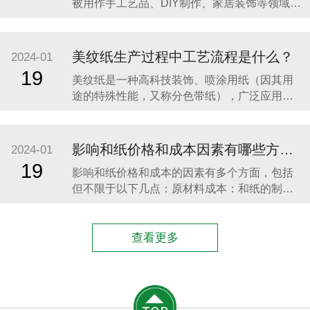
被用作手工艺品、DIY制作、家居装饰等领域的
纸张，或者用于
粘贴材料。这种美纹纸一面是光滑的，另一面
则具有粘性，可以方便地粘贴在各种材料上，
如纸张、布料、塑料等。在使用双面美纹纸
美纹纸生产过程中工艺流程是什么？
2024-01
时，可以按照以下步骤进行：​1、确保被粘贴的
19
​美纹纸是一种高科技装饰、喷涂用纸（因其用
表面干净、干燥、平整。2、选择合适的双面美
途的特殊性能，又称分色带纸），广泛应用于
纹纸型号和
室内装饰、家用电器的喷漆及高档豪华轿车的
喷涂。美纹纸的生产工艺流程主要包括以下步
骤：​添加原料：首先需要添加制造美纹纸所需
影响和纸价格和成本因素有哪些方面？
2024-01
的原料，如丙烯酸等。乳化：将原料加入乳化
19
​影响和纸价格和成本的因素有多个方面，包括
罐进行乳化。反应釜加热：将乳化后的原料放
但不限于以下几点：原材料成本：和纸的制作
入反应釜进行加热
需要使用特定的纤维原料，如竹纤维、麻纤维
等。原材料的价格波动会直接影响到纸的成本
和售价。​生产工艺与技术：和纸的生产工艺相
查看更多
对独特，传统的和纸制作工艺可能需要更多的
人工和时间成本。同时，现代化的生产工艺和
技术引入也会对成