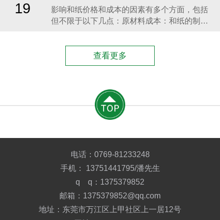
的原料，如丙烯酸等。乳化：将原料加入乳化
19
​影响和纸价格和成本的因素有多个方面，包括
罐进行乳化。反应釜加热：将乳化后的原料放
但不限于以下几点：原材料成本：和纸的制作
入反应釜进行加热
需要使用特定的纤维原料，如竹纤维、麻纤维
等。原材料的价格波动会直接影响到纸的成本
和售价。​生产工艺与技术：和纸的生产工艺相
查看更多
对独特，传统的和纸制作工艺可能需要更多的
人工和时间成本。同时，现代化的生产工艺和
技术引入也会对成
电话：
0769-81233248
手机：
13751441795
/潘先生
q q：1375379852
邮箱：1375379852@qq.com
地址：东莞市万江区上甲社区上一居12号