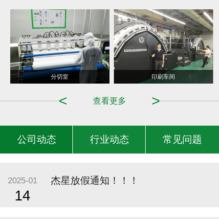
造纸车间
分切室
印刷车间
<
>
查看更多
公司动态
行业动态
常见问题
杰星放假通知！！！
2025-01
14