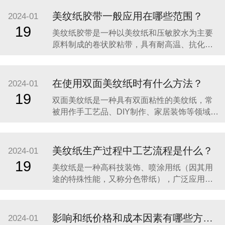
美纹纸胶带一般应用在哪些范围？
2024-01
19
​美纹纸胶带是一种以美纹纸和压敏胶水为主要
原料制成的卷状胶粘带，具有耐高温、抗化学
溶剂佳、高粘着力、柔软服贴和再撕不留残胶
等特性。美纹纸胶带一般应用在以下范围：​1、
办公用品：美纹纸胶带是一种非常常用的办公
在使用双面美纹纸时有什么方法？
2024-01
用品，它具有撕裂性好、粘合力强、拼接坚固
19
​双面美纹纸是一种具有双面粘性的美纹纸，常
的特点，可以用来装订文件、保护文件、绑扎
被用作手工艺品、DIY制作、家居装饰等领域的
纸张，或者用于
粘贴材料。这种美纹纸一面是光滑的，另一面
则具有粘性，可以方便地粘贴在各种材料上，
如纸张、布料、塑料等。在使用双面美纹纸
美纹纸生产过程中工艺流程是什么？
2024-01
时，可以按照以下步骤进行：​1、确保被粘贴的
19
​美纹纸是一种高科技装饰、喷涂用纸（因其用
表面干净、干燥、平整。2、选择合适的双面美
途的特殊性能，又称分色带纸），广泛应用于
纹纸型号和
室内装饰、家用电器的喷漆及高档豪华轿车的
喷涂。美纹纸的生产工艺流程主要包括以下步
骤：​添加原料：首先需要添加制造美纹纸所需
影响和纸价格和成本因素有哪些方面？
2024-01